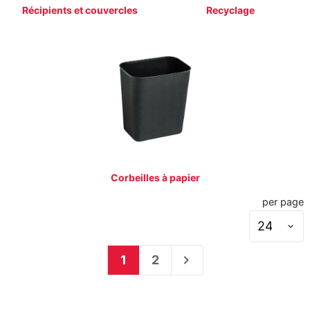
Récipients et couvercles
Recyclage
Corbeilles à papier
per page
S
1
2
s